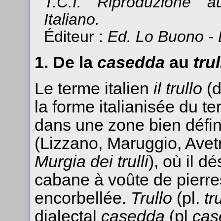
T.C.I. Riproduzione a
Italiano.
Éditeur :
Ed. Lo Buono - 
1. De la
casedda
au
trul
Le terme italien
il trullo
(d
la forme italianisée du t
dans une zone bien défin
(Lizzano, Maruggio, Avet
Murgia dei trulli
), où il d
cabane à voûte de pierre
encorbellée.
Trullo
(pl.
tru
dialectal
casedda
(pl
cas