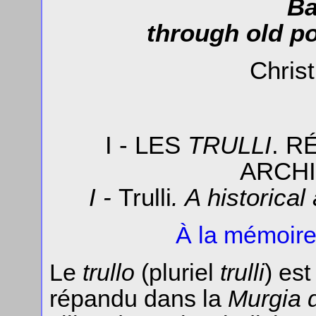
Ba
through old p
Chris
I - LES
TRULLI
. R
ARCH
I -
Trulli
. A historica
À la mémoir
Le
trullo
(pluriel
trulli
) est
répandu dans la
Murgia de