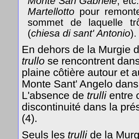
Monte San Gabriele
, etc
Martellotto
pour remonter
sommet de laquelle trô
(
chiesa di sant' Antonio
).
En dehors de la Murgie de
trullo
se rencontrent dans 
plaine côtière autour et 
Monte Sant' Angelo dans
L'absence de
trulli
entre c
discontinuité dans la pr
(4).
Seuls les
trulli
de la Murgie