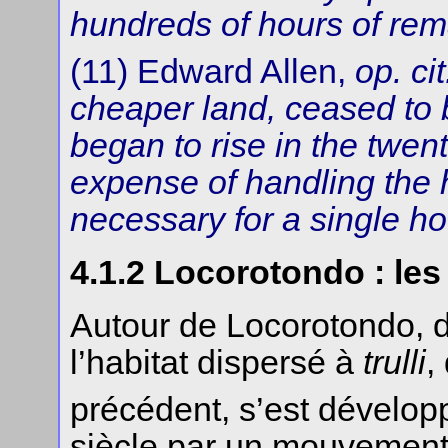
hundreds of hours of rema
(11) Edward Allen,
op. cit
cheaper land, ceased to b
began to rise in the twen
expense of handling the 
necessary for a single h
4.1.2 Locorotondo : le
Autour de Locorotondo, d
l’habitat dispersé à
trulli
,
précédent, s’est dévelop
siècle par un mouvement 