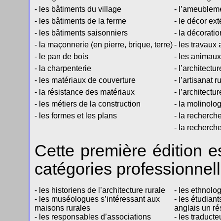
- les bâtiments du village
- l’ameublem
- les bâtiments de la ferme
- le décor ext
- les bâtiments saisonniers
- la décoratio
- la maçonnerie (en pierre, brique, terre)
- les travaux 
- le pan de bois
- les animaux
- la charpenterie
- l’architectu
- les matériaux de couverture
- l’artisanat r
- la résistance des matériaux
- l’architectu
- les métiers de la construction
- la molinolo
- les formes et les plans
- la recherc
- la recherch
Cette première édition e
catégories professionnell
- les historiens de l’architecture rurale
- les ethnolo
- les muséologues s’intéressant aux
- les étudian
maisons rurales
anglais un r
- les responsables d’associations
- les traduct