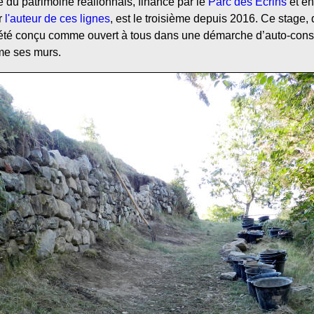
 du patrimoine réallonnais, financé par le
Parc des Écrins
et en
ar
l'auteur de ces lignes
, est le troisième depuis 2016. Ce stage,
été conçu comme ouvert à tous dans une démarche d’auto-const
me ses murs.