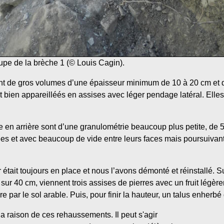
oupe de la brèche 1 (© Louis Cagin).
nt de gros volumes d’une épaisseur minimum de 10 à 20 cm et 
nt bien appareilléés en assises avec léger pendage latéral. Elle
ge en arrière sont d’une granulométrie beaucoup plus petite, d
s et avec beaucoup de vide entre leurs faces mais poursuivant 
tait toujours en place et nous l’avons démonté et réinstallé. 
r 40 cm, viennent trois assises de pierres avec un fruit légèr
re par le sol arable. Puis, pour finir la hauteur, un talus enherb
r la raison de ces rehaussements. Il peut s'agir