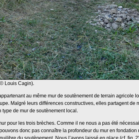
 (© Louis Cagin).
 appartenant au même mur de soutènement de terrain agricole lo
upe. Malgré leurs différences constructives, elles partagent de
n type de mur de soutènement local.
u mur pour les trois brèches. Comme il ne nous a pas été nécessa
pouvons donc pas connaître la profondeur du mur en fondation n
’équilibre du soutènement. Nous l’avons laissé en place (cf. fig. 2)