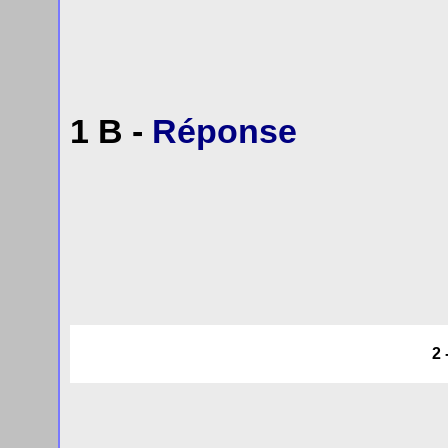
1 B -
Réponse
2