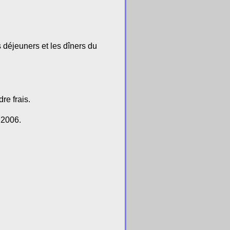
 déjeuners et les dîners du
re frais.
 2006.