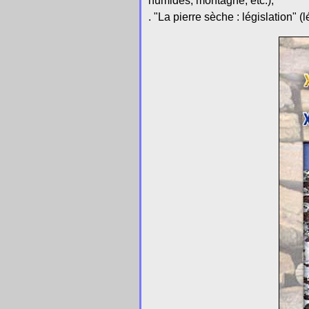
humides, montagne, etc.),
. "La pierre sèche : législation" (l