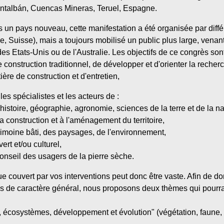
Montalbán, Cuencas Mineras, Teruel, Espagne.
s un pays nouveau, cette manifestation a été organisée par dif
e, Suisse), mais a toujours mobilisé un public plus large, venan
s Etats-Unis ou de l'Australie. Les objectifs de ce congrès sont
onstruction traditionnel, de développer et d'orienter la recherche
ère de construction et d'entretien,
es spécialistes et les acteurs de :
istoire, géographie, agronomie, sciences de la terre et de la nat
la construction et à l'aménagement du territoire,
atrimoine bâti, des paysages, de l'environnement,
rt et/ou culturel,
 conseil des usagers de la pierre sèche.
e couvert par vos interventions peut donc être vaste. Afin de don
ns de caractère général, nous proposons deux thèmes qui pourr
ie, écosystèmes, développement et évolution" (végétation, faune,