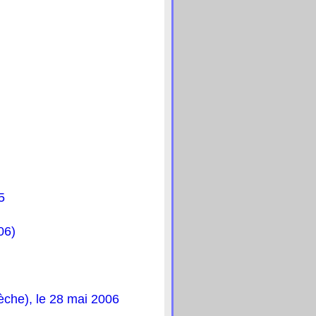
5
06)
èche), le 28 mai 2006