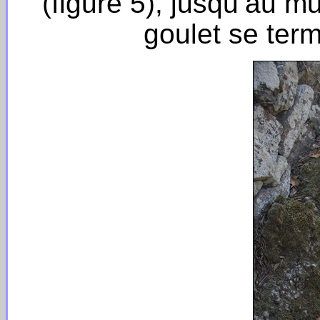
(figure 5), jusqu’au mu
goulet se term