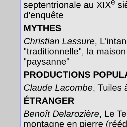
e
septentrionale au XIX
siè
d'enquête
MYTHES
Christian Lassure
, L'inta
"traditionnelle", la maiso
"paysanne"
PRODUCTIONS POPUL
Claude Lacombe
, Tuiles 
ÉTRANGER
Benoît Delarozière
, Le Te
montagne en pierre (réédi