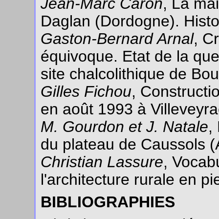
Jean-Marc Caron
, La mai
Daglan (Dordogne). Histor
Gaston-Bernard Arnal
, C
équivoque. Etat de la que
site chalcolithique de Bo
Gilles Fichou
, Constructi
en août 1993 à Villeveyra
M. Gourdon et J. Natale
,
du plateau de Caussols (A
Christian Lassure
, Vocab
l'architecture rurale en p
BIBLIOGRAPHIES