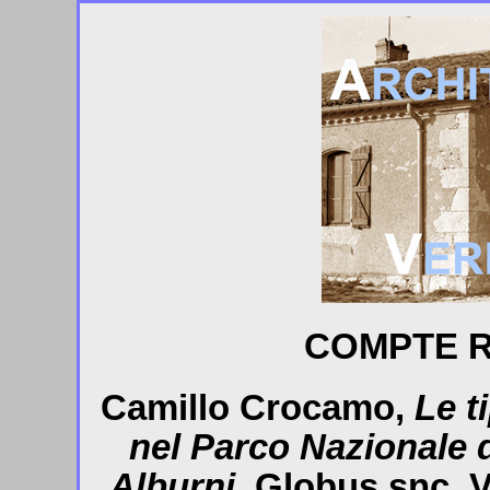
COMPTE R
Camillo Crocamo,
Le t
nel Parco Nazionale d
Alburni
, Globus snc, V