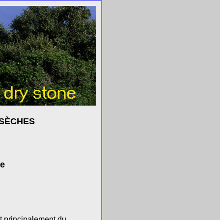
 SÈCHES
re
t principalement du