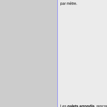
par mètre.
Les
galets arrondis
, renco