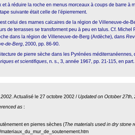
x et à réduire la roche en menus morceaux à coups de barre à m
ape suivante était celle de l'épierrement.
 est celui des marnes calcaires de la région de Villeneuve-de-Be
urs de terrasses se transforment peu à peu en talus. Cf. Michel 
che dans la région de Villeneuve-de-Berg (Ardèche), dans
Rev
uve-de-Berg
, 2000, pp. 86-90.
chitecture de pierre sèche dans les Pyrénées méditerranéennes,
riques et scientifiques
, n. s., 3, année 1967, pp. 21-115, en part
, 2002
. Actualisé le 27 octobre 2002 /
Updated on October 27th,
erenced as
:
utènement en pierres sèches (
The materials used in dry stone r
om/materiaux_du_mur_de_soutenement.htm