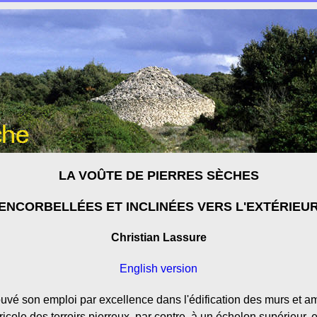
LA VOÛTE DE PIERRES SÈCHES
ENCORBELLÉES ET INCLINÉES VERS L'EXTÉRIEU
Christian Lassure
English version
ouvé son emploi par excellence dans l'édification des murs et 
icole des terroirs pierreux, par contre, à un échelon supérieur, 