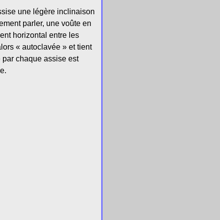
ssise une légère inclinaison
prement parler, une voûte en
nt horizontal entre les
ors « autoclavée » et tient
e par chaque assise est
e.