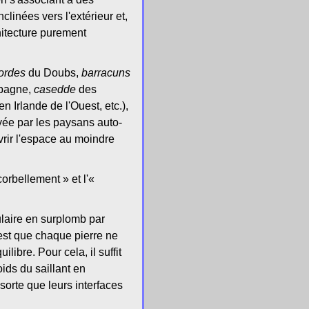
linées vers l'extérieur et,
hitecture purement
ordes
du Doubs,
barracuns
spagne,
casedde
des
n Irlande de l'Ouest, etc.),
oyée par les paysans auto-
vrir l'espace au moindre
orbellement » et l'«
ulaire en surplomb par
 est que chaque pierre ne
ibre. Pour cela, il suffit
ids du saillant en
sorte que leurs interfaces