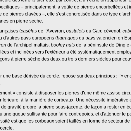
ifiques – principalement la voûte de pierres encorbellées et inc
 de pierres clavées –, elle s'est concrétisée dans ce type d'arc
nes en pierre sèche.
rançaises (
casèlas
de l'Aveyron,
oustalets
du Gard cévenol,
cab
ou d'autres pays européens (
barraques
du pays valencien en E
ren
de l'archipel maltais,
booley huts
de la péninsule de Dingle e
llées et inclinées vers l'extérieur a été systématiquement empl
çons à pierre sèche des deux ou trois derniers siècles pour cou
r une base dérivée du cercle, repose sur deux principes : l'« enc
.
lement » consiste à disposer les pierres d'une même assise circ
e inférieure, à la manière de corbeaux. Une nécessité impérative
e gravité propre la pierre sous-jacente, de façon à rester en équil
une queue suffisante pour faire contrepoids, et d'atténuer le po
ssité est que les corbeaux soient taillés en forme de secteur de 
cercle.