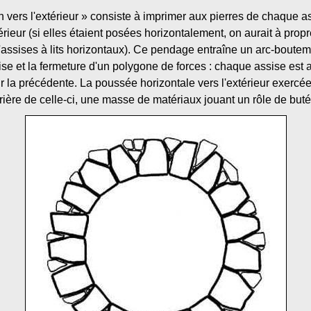
on vers l'extérieur » consiste à imprimer aux pierres de chaque a
xtérieur (si elles étaient posées horizontalement, on aurait à pro
'assises à lits horizontaux). Ce pendage entraîne un arc-bouteme
e et la fermeture d'un polygone de forces : chaque assise est al
ur la précédente. La poussée horizontale vers l'extérieur exercé
rière de celle-ci, une masse de matériaux jouant un rôle de buté