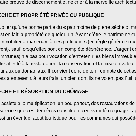
 faire preuve de discernement et ne crier à la merveille architect
CHE ET PROPRIÉTÉ PRIVÉE OU PUBLIQUE
 oublier qu’une bonne partie du « patrimoine de pierre sèche », 
 est en fait la propriété de quelqu’un. Avant d’être le patrimoine 
immobilier appartenant à des particuliers (en règle générale)
nt), sauf lorsqu’elles sont en complète déshérence. L’argent des
munes) n’a pas pour vocation d’entretenir les biens immeubles 
être affecté à la restauration, la conservation et la mise en valeu
unaux ou domaniaux. Il convient donc de tenir compte de cet as
rs à entretenir, à leurs frais, un bien dont ils ne voient pas l’utili
ÈCHE ET RÉSORPTION DU CHÔMAGE
assisté à la multiplication, un peu partout, des restaurations d
nscience que ces dernières constituent certes un témoignage fragi
si un éventuel atout touristique pour les communes qui possè