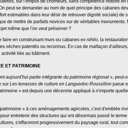
, toutefois, sur l'emploi de chômeurs, sans compétence notoire e
. On peut se demander au nom de quel principe des cabanes devr
ort estimables dans leur désir de retrouver dignité sociale) de se
nque de mettre de parfaits novices sur de véritables monuments. 
objet même que l'on veut préserver ?
it se faire en construisant murs ou cabanes
ex nihilo
, la restaurati
s sèches patentés ou reconnus. En cas de malfaçon d'ailleurs, 
ctivité liée au bâtiment.
E ET PATRIMOINE
ont aujourd'hui partie intégrante du patrimoine régional
», peut-o
e sur
Les terrasses de culture en Languedoc-Roussillon
parue en
patrimoine » est depuis une décennie appliqué à n'importe quell
 « patrimoine » à ces aménagements agricoles, c'est d'emblée invi
 pour entretenir des structures qui ont désormais passé le terme 
 cultures, s'effaceront progressivement du paysage rural, tout c