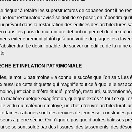
 se risquer à refaire les superstructures de cabanes dont il ne r
que tout restaurateur avisé se doit de se poser, on répondra qu’i
 prévaut dans la restauration des édifices des architectures sa
rien dans les pans de mur encore debout ne permet de dire qu’on 
linées extérieurement plutôt qu’à une voûte de plaquettes clavé
abstiendra. Le désir, louable, de sauver un édifice de la ruine 
té.
CHE ET INFLATION PATRIMONIALE
s, le mot « patrimoine » a connu le succès que l’on sait. Les é
 aussi de cette étiquette qui magnifie tout ce à quoi elle est acc
oine, justiciable d’être étudié, protégé, restauré, subventionné,
 en la matière quelque exagération, quelque excès ? Tout ce qui e
le vertu du matériau employé, un chef-d’œuvre architectural, u
certaines cabanes sont des œuvres de jeunesse, construites par 
sseurs à pierre sèche. On n’ignore pas que d’autres bâtisses pr
qui se se sont soldé par des fissures, des tassements, des déso