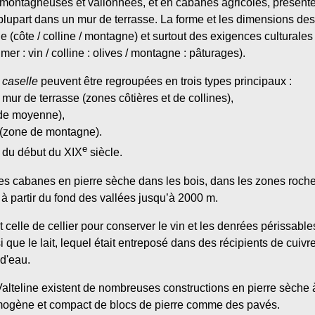
 montagneuses et vallonnées, et en cabanes agricoles, présente
 plupart dans un mur de terrasse. La forme et les dimensions de
(côte / colline / montagne) et surtout des exigences culturales
 mer : vin / colline : olives / montagne : pâturages).
s
caselle
peuvent être regroupées en trois types principaux :
mur de terrasse (zones côtières et de collines),
tude moyenne),
 (zone de montagne).
e
 du début du XIX
siècle.
des cabanes en pierre sèche dans les bois, dans les zones roch
à partir du fond des vallées jusqu’à 2000 m.
it celle de cellier pour conserver le vin et les denrées périssab
i que le lait, lequel était entreposé dans des récipients de cuivre
d'eau.
alteline existent de nombreuses constructions en pierre sèche 
mogène et compact de blocs de pierre comme des pavés.