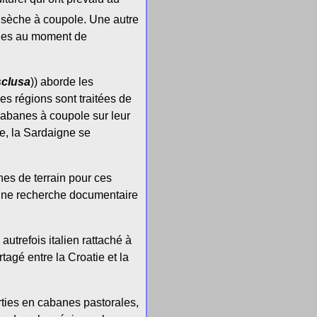
e sèche à coupole. Une autre
anes au moment de
sclusa
)) aborde les
Ces régions sont traitées de
cabanes à coupole sur leur
rie, la Sardaigne se
hes de terrain pour ces
'à une recherche documentaire
re autrefois italien rattaché à
agé entre la Croatie et la
.
rties en cabanes pastorales,