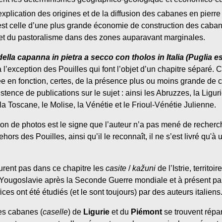
explication des origines et de la diffusion des cabanes en pierr
 est celle d’une plus grande économie de construction des cab
e et du pastoralisme dans des zones auparavant marginales.
della capanna in pietra a secco con tholos in Italia (Puglia e
 à l’exception des Pouilles qui font l’objet d’un chapitre séparé. 
ée en fonction, certes, de la présence plus ou moins grande de 
xistence de publications sur le sujet : ainsi les Abruzzes, la Ligu
la Toscane, le Molise, la Vénétie et le Frioul-Vénétie Julienne.
on de photos est le signe que l’auteur n’a pas mené de recherc
hors des Pouilles, ainsi qu’il le reconnaît, il ne s’est livré qu
gurent pas dans ce chapitre les
casite
/
kažuni
de l’Istrie, territoi
ougoslavie après la Seconde Guerre mondiale et à présent part
ces ont été étudiés (et le sont toujours) par des auteurs italiens
les cabanes (
caselle
) de
Ligurie
et du
Piémont
se trouvent répa