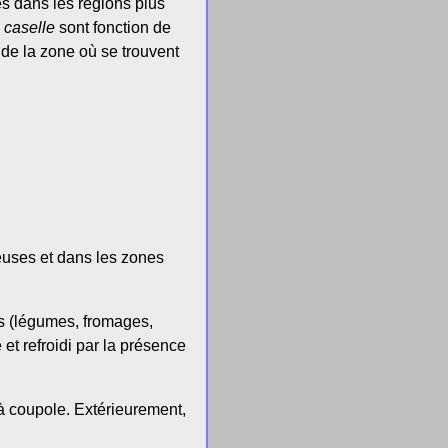
s dans les régions plus
s
caselle
sont fonction de
 de la zone où se trouvent
euses et dans les zones
les (légumes, fromages,
 et refroidi par la présence
à coupole. Extérieurement,