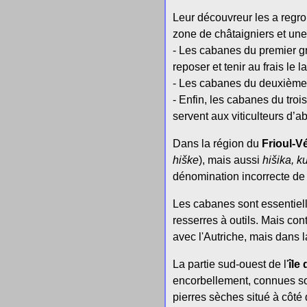
Leur découvreur les a regro
zone de châtaigniers et une
- Les cabanes du premier gro
reposer et tenir au frais le lai
- Les cabanes du deuxième g
- Enfin, les cabanes du troi
servent aux viticulteurs d’a
Dans la région du
Frioul-V
hiške
), mais aussi
hišika, ku
dénomination incorrecte d
Les cabanes sont essentielle
resserres à outils. Mais con
avec l'Autriche, mais dans l
La partie sud-ouest de l'
île
encorbellement, connues s
pierres sèches situé à côté 