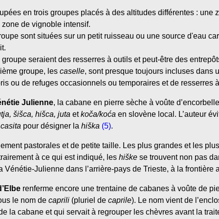
upées en trois groupes placés à des altitudes différentes : une 
 zone de vignoble intensif.
upe sont situées sur un petit ruisseau ou une source d'eau car l
t.
roupe seraient des resserres à outils et peut-être des entrepôt
sième groupe, les
caselle
, sont presque toujours incluses dans u
bris ou de refuges occasionnels ou temporaires et de resserres à 
énétie Julienne
, la cabane en pierre sèche à voûte d’encorbel
tja, šišca, hišca, juta
et
koča/koća
en slovène local. L’auteur évi
e
casita
pour désigner la
hiška
(5)
.
ment pastorales et de petite taille. Les plus grandes et les plu
trairement à ce qui est indiqué, les
hiške
se trouvent non pas dans
a Vénétie-Julienne dans l’arrière-pays de Trieste, à la frontière 
 d’Elbe
renferme encore une trentaine de cabanes à voûte de pi
ous le nom de
caprili
(pluriel de
caprile
). Le nom vient de l’enclo
de la cabane et qui servait à regrouper les chèvres avant la trait