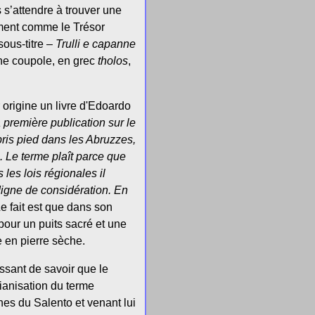
s s’attendre à trouver une
lement comme le Trésor
sous-titre –
Trulli e capanne
une coupole, en grec
tholos
,
 origine un livre d'Edoardo
a première publication sur le
pris pied dans les Abruzzes,
. Le terme plaît parce que
les lois régionales il
digne de considération. En
e fait est que dans son
our un puits sacré et une
e en pierre sèche.
ssant de savoir que le
lianisation du terme
nes du Salento et venant lui