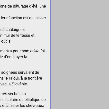
zone de pâturage d'été, une
eur fonction est de laisser
s à châtaignes.
n mur de terrasse et
outils.
lement a pour nom
hiška
(pl.
te d’employer la
s soignées servaient de
 le Frioul, à la frontière
avec la Slovènie.
erres sèches en
s circulaire ou elliptique de
e et à isoler les chevreaux