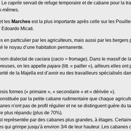
. Le
caprile
servait de refuge temporaire et de cabane pour la trans
ux-mêmes.
et les
Marches
est la plus importante après celle sur les Pouil
r Edoardo Micati.
s en particulier par les agriculteurs, mais aussi par les bergers
été le noyau d’une habitation permanente.
 nom dialectal de
caciara
(
cacio
= fromage). Dans le massif de la
reuses, on les appelle
pajarə
(litt. « pailler »), ailleurs elles o
larité de la Majella est d’avoir eu des travailleurs spécialisés da
rois formes (« primaire », « secondaire » et « dérivée »).
constituée par la petite cabane rudimentaire que chaque agriculte
nes n'ont pas de profil régulier et ne se distinguent guère du t
e le plus répandu (plus de 70%).
st représentée par des cabanes plus grandes, à étages. Certaine
s qui grimpe jusqu'à environ 3/4 de leur hauteur. Les cabanes 