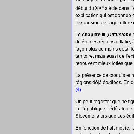
e
début du XX
siècle dans l'
explication qui est donnée
l'expansion de l'agricultur
Le
chapitre III
(
Diffusione 
différentes régions d’Italie,
façon plus ou moins détaill
territoire, mais aussi de l’e
retrouvent mieux loties que 
La présence de croquis et n
régions déjà étudiées. En de
(4)
.
On peut regretter que ne fi
la République Fédérale de Y
Slovénie, alors que ces édifi
En fonction de l’altimétrie, 