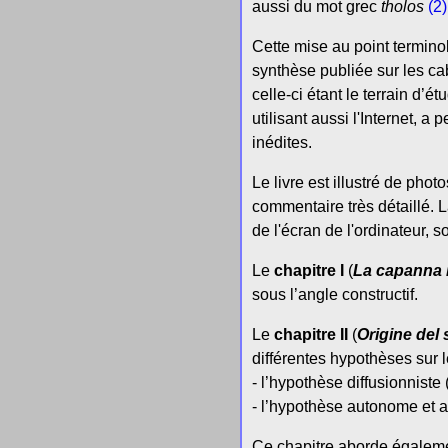
aussi du mot grec
tholos
(2)
Cette mise au point terminol
synthèse publiée sur les cab
celle-ci étant le terrain d’
utilisant aussi l'Internet, 
inédites.
Le livre est illustré de ph
commentaire très détaillé. 
de l'écran de l'ordinateur, 
Le
chapitre I
(
La capanna i
sous l’angle constructif.
Le
chapitre II
(
Origine del 
différentes hypothèses sur 
- l’hypothèse diffusionniste (
- l’hypothèse autonome et a
Ce chapitre aborde égaleme