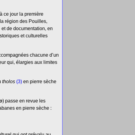
à ce jour la première
la région des Pouilles,
ue et de documentation, en
storiques et culturelles
nt accompagnées chacune d’un
ur qui, élargies aux limites
u
tholos
(3)
en pierre sèche
co
) passe en revue les
abanes en pierre sèche :
urel qui ont prévalu au