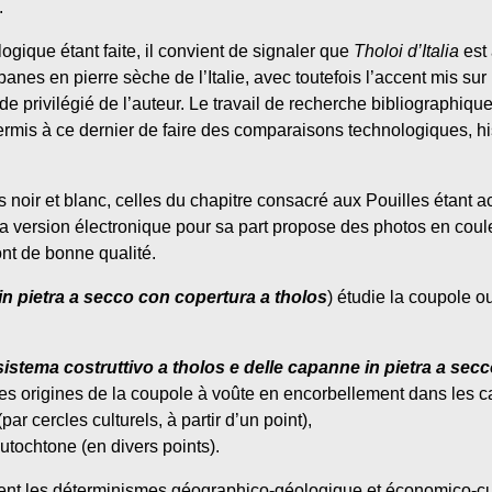
.
ogique étant faite, il convient de signaler que
Tholoi d’Italia
est 
anes en pierre sèche de l’Italie, avec toutefois l’accent mis sur 
étude privilégié de l’auteur. Le travail de recherche bibliographiq
a permis à ce dernier de faire des comparaisons technologiques, hi
otos noir et blanc, celles du chapitre consacré aux Pouilles éta
La version électronique pour sa part propose des photos en coule
sont de bonne qualité.
n pietra a secco con copertura a tholos
) étudie la coupole o
sistema costruttivo a tholos e delle capanne in pietra a sec
les origines de la coupole à voûte en encorbellement dans les c
par cercles culturels, à partir d’un point),
utochtone (en divers points).
nt les déterminismes géographico-géologique et économico-cult