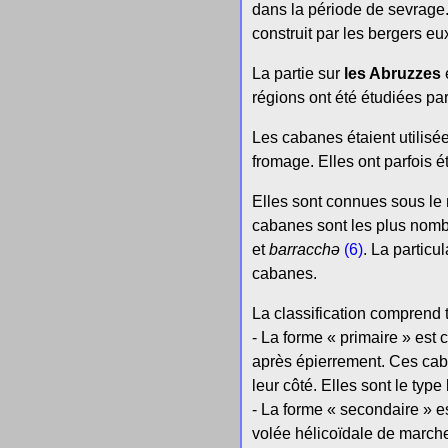
dans la période de sevrage
construit par les bergers e
La partie sur
les Abruzzes
régions ont été étudiées pa
Les cabanes étaient utilisée
fromage. Elles ont parfois 
Elles sont connues sous le
cabanes sont les plus nomb
et
barracchə
(6)
. La particu
cabanes.
La classification comprend t
- La forme « primaire » est 
après épierrement. Ces caba
leur côté. Elles sont le typ
- La forme « secondaire » e
volée hélicoïdale de marche