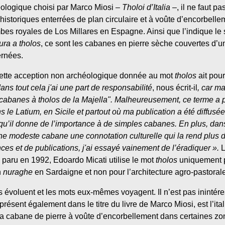
héologique choisi par Marco Miosi –
Tholoi d’Italia
–, il ne faut pa
éhistoriques enterrées de plan circulaire et à voûte d’encorbel
bes royales de Los Millares en Espagne. Ainsi que l’indique le 
ura a tholos
, ce sont les cabanes en pierre sèche couvertes d’
ernées.
cette acception non archéologique donnée au mot
tholos
ait pour
ans tout cela j'ai une part de responsabilité
, nous écrit-il
, car m
es cabanes à tholos de la Majella". Malheureusement, ce terme a 
 le Latium, en Sicile et partout où ma publication a été diffusée
 qu’il donne de l’importance à de simples cabanes. En plus, dans 
ne modeste cabane une connotation culturelle qui la rend plus 
es et de publications, j'ai essayé vainement de l’éradiquer ».
L
, paru en
1992, Edoardo Micati utilise le mot
tholos
uniquement p
n
nuraghe
en Sardaigne et non pour l’architecture agro-pastoral
s évoluent et les mots eux-mêmes voyagent. Il n’est pas inintére
 présent également dans le titre du livre de Marco Miosi, est l’ita
la cabane de pierre à voûte d’encorbellement dans certaines zo