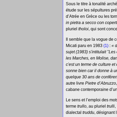
Sous le titre à tonalité arc
étude sur les sépultures pr
d’Atrée en Grèce ou les tom
in pietra a secco con copert
pluriel
tholoi
, qui sont conc
Il semble que la vogue de 
Micati paru en 1983
(1)
:
« d
sujet (1983) s'intitulait "L
les Marches, en Molise, dans
c'est un terme de culture et
sonne bien car il donne à u
quelque 30 ans de conférenc
autre livre
Pietre d’Abruzzo
cabane contemporaine d’u
Le sens et l’emploi des mot
terme
trullo
, au pluriel
trulli
,
dialectal
truddu
, désignant 