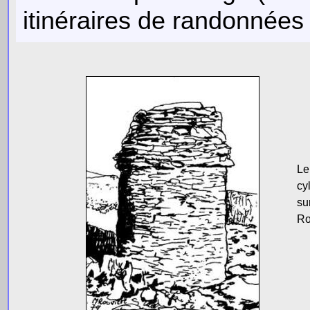
itinéraires de randonnée
Le
cy
su
Ro