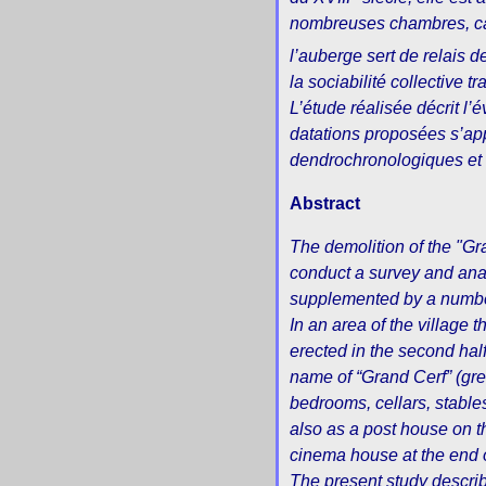
nombreuses chambres, cave
l’auberge sert de relais d
la sociabilité collective t
L’étude réalisée décrit l’é
datations proposées s’app
dendrochronologiques et 
Abstract
The demolition of the "Gr
conduct a survey and ana
supplemented by a number 
In an area of the village
erected in the second hal
name of “Grand Cerf” (gre
bedrooms, cellars, stable
also as a post house on t
cinema house at the end o
The present study describe