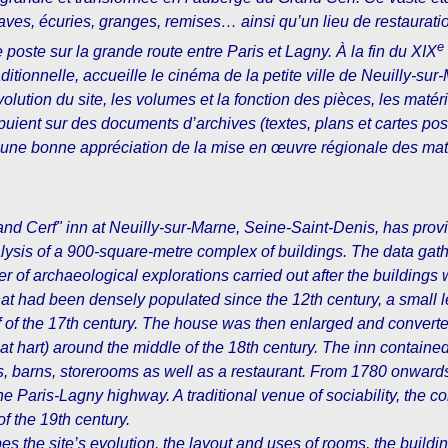
s, écuries, granges, remises… ainsi qu’un lieu de restauration
e
e poste sur la grande route entre Paris et Lagny. À la fin du XIX
raditionnelle, accueille le cinéma de la petite ville de Neuilly-sur
volution du site, les volumes et la fonction des pièces, les matér
uient sur des documents d’archives (textes, plans et cartes pos
une bonne appréciation de la mise en œuvre régionale des mat
and Cerf" inn at Neuilly-sur-Marne, Seine-Saint-Denis, has prov
lysis of a 900-square-metre complex of buildings. The data gat
of archaeological explorations carried out after the buildings 
 that had been densely populated since the 12th century, a small
f of the 17th century. The house was then enlarged and converte
at hart) around the middle of the 18th century. The inn containe
s, barns, storerooms as well as a restaurant. From 1780 onward
he Paris-Lagny highway. A traditional venue of sociability, the 
f the 19th century.
s the site’s evolution, the layout and uses of rooms, the buildin