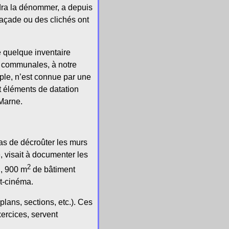
dra la dénommer, a depuis
açade ou des clichés ont
e quelque inventaire
s communales, à notre
ple, n’est connue par une
et éléments de datation
-Marne.
as de décroûter les murs
, visait à documenter les
2
i, 900 m
de bâtiment
nt-cinéma.
lans, sections, etc.). Ces
ercices, servent