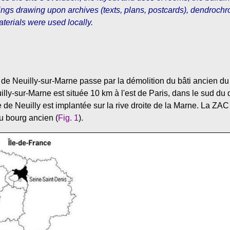
ings drawing upon archives (texts, plans, postcards), dendroch
erials were used locally.
 de Neuilly-sur-Marne passe par la démolition du bâti ancien du 
lly-sur-Marne est située 10 km à l'est de Paris, dans le sud du
e Neuilly est implantée sur la rive droite de la Marne. La ZAC C
u bourg ancien (
Fig. 1
).