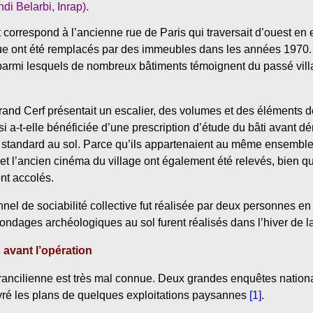
i Belarbi, Inrap).
correspond à l’ancienne rue de Paris qui traversait d’ouest en es
rue ont été remplacés par des immeubles dans les années 1970. 
parmi lesquels de nombreux bâtiments témoignent du passé villa
nd Cerf présentait un escalier, des volumes et des éléments de
 a-t-elle bénéficiée d’une prescription d’étude du bâti avant dé
standard au sol. Parce qu’ils appartenaient au même ensemble 
t et l’ancien cinéma du village ont également été relevés, bien q
ont accolés.
onnel de sociabilité collective fut réalisée par deux personnes e
ondages archéologiques au sol furent réalisés dans l’hiver de
avant l’opération
 francilienne est très mal connue. Deux grandes enquêtes natio
ivré les plans de quelques exploitations paysannes
[1]
.