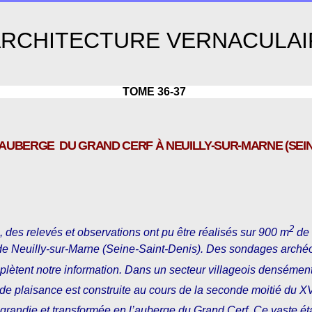
ARCHITECTURE VERNACULAI
TOME 36-37
AUBERGE DU GRAND CERF À NEUILLY-SUR-MARNE (SEINE
2
, des relevés et observations ont pu être réalisés sur 900 m
de 
de Neuilly-sur-Marne (Seine-Saint-Denis). Des sondages archéo
plètent notre information. Dans un secteur villageois densément
 de plaisance est construite au cours de la seconde moitié du XV
 agrandie et transformée en l’auberge du Grand Cerf. Ce vaste 