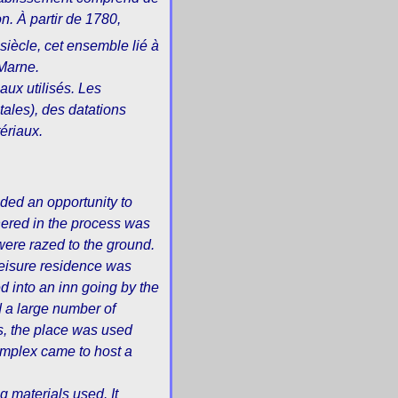
. À partir de 1780,
siècle, cet ensemble lié à
-Marne.
iaux utilisés. Les
tales), des datations
ériaux.
ided an opportunity to
hered in the process was
were razed to the ground.
 leisure residence was
d into an inn going by the
d a large number of
s, the place was used
complex came to host a
g materials used. It