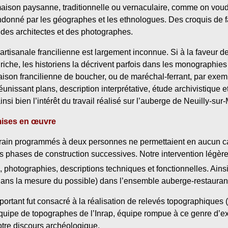
aison paysanne, traditionnelle ou vernaculaire, comme on vou
donné par les géographes et les ethnologues. Des croquis de f
r des architectes et des photographes.
artisanale francilienne est largement inconnue. Si à la faveur d
riche, les historiens la décrivent parfois dans les monographie
son francilienne de boucher, ou de maréchal-ferrant, par exem
unissant plans, description interprétative, étude archivistique 
si bien l’intérêt du travail réalisé sur l’auberge de Neuilly-sur
mises en œuvre
rrain programmés à deux personnes ne permettaient en aucun c
es phases de construction successives. Notre intervention légère
, photographies, descriptions techniques et fonctionnelles. Ains
 (dans la mesure du possible) dans l’ensemble auberge-restaura
ortant fut consacré à la réalisation de relevés topographiques (p
quipe de topographes de l’Inrap, équipe rompue à ce genre d’ex
otre discours archéologique.