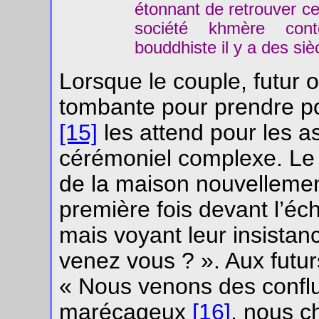
étonnant de retrouver c
société khmère cont
bouddhiste il y a des sièc
Lorsque le couple, futur 
tombante pour prendre p
[15]
les attend pour les a
cérémoniel complexe. Le 
de la maison nouvellemen
première fois devant l’éc
mais voyant leur insistan
venez vous ? ». Aux futu
« Nous venons des conflu
marécageux
[16]
, nous c