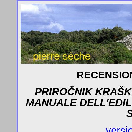
RECENSION
PRIROČNIK KRAŠK
MANUALE DELL'EDILI
versio