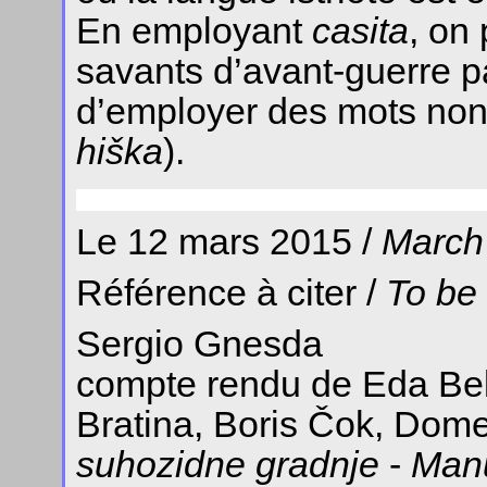
En employant
casita
, on 
savants d’avant-guerre pa
d’employer des mots non 
hiška
).
Le 12 mars 2015 /
March
Référence à citer /
To be
Sergio Gnesda
compte rendu de Eda Beli
Bratina, Boris Čok, Dom
suhozidne gradnje
-
Manu