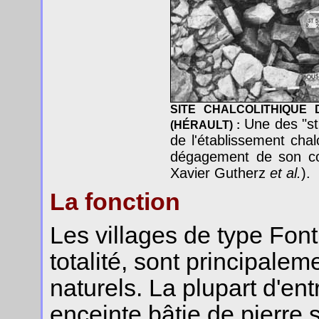
SITE CHALCOLITHIQUE
Une des "str
(HÉRAULT) :
de l'établissement chalc
dégagement de son co
Xavier Gutherz
et al.
).
La fonction
Les villages de type Fon
totalité, sont principale
naturels. La plupart d'e
enceinte bâtie de pierre s