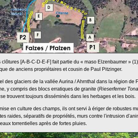
clôtures [A-B-C-D-E-F] fait partie du « maso Elzenbaumer » (1),
que de anciens propriétaires et cousin de Paul Pitzinger.
l des glaciers de la vallée Aurina / Ahrnthal dans la région de
e, y compris des blocs erratiques de granite (
Rieserferner Tonal
e trouvent toujours disséminés dans les herbages et les bois.
 mise en culture des champs, ils ont servi à ériger de robustes m
s raides, séparatifs de propriétés, murs contre l'intrusion d'an
eaux torrentielles après de fortes pluies.