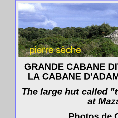
GRANDE CABANE DIT
LA CABANE D'ADAM
The large hut called 
at Maz
Photos de C