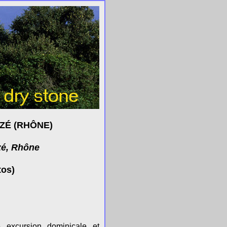
IZÉ (RHÔNE)
zé, Rhône
tos)
 excursion dominicale et