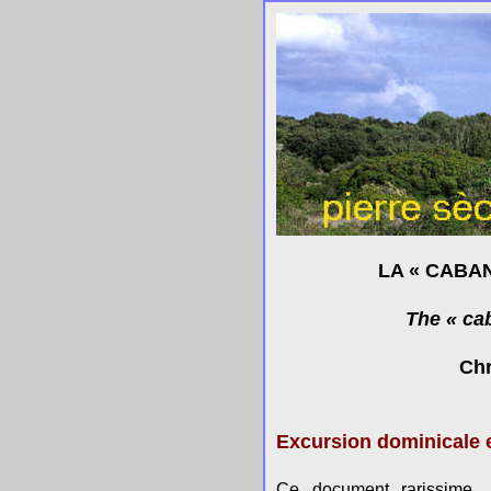
LA « CABAN
The « ca
Chr
Excursion dominicale 
Ce document rarissime, 