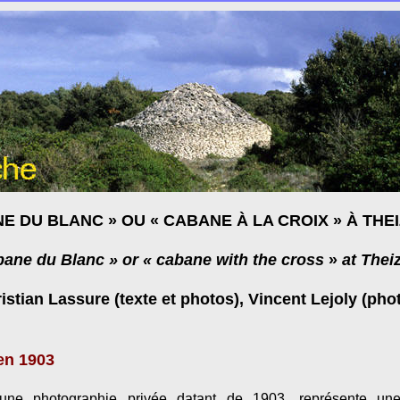
E DU BLANC » OU « CABANE À LA CROIX » À THE
bane du Blanc » or « cabane with the cross
»
at Thei
istian Lassure (texte et photos), Vincent Lejoly (pho
en 1903
une photographie privée datant de 1903, représente une