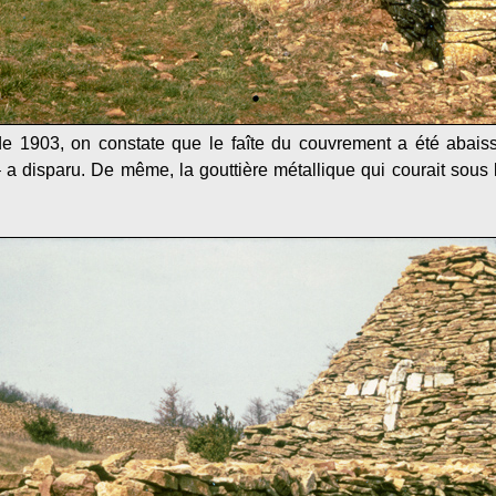
de 1903, on constate que le faîte du couvrement a été abaiss
a disparu. De même, la gouttière métallique qui courait sous 