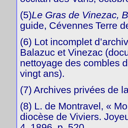
(5)
Le Gras de Vinezac, 
guide, Cévennes Terre d
(6) Lot incomplet d’archi
Balazuc et Vinezac (doc
nettoyage des combles de
vingt ans).
(7) Archives privées de l
(8) L. de Montravel, « M
diocèse de Viviers. Joye
4, 1896, p. 520.