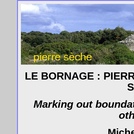
LE BORNAGE : PIER
S
Marking out boundat
oth
Miche