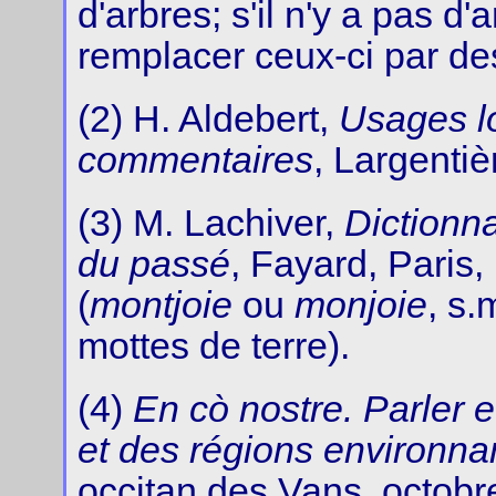
d'arbres; s'il n'y a pas d'
remplacer ceux-ci par des
(2) H. Aldebert,
Usages lo
commentaires
, Largenti
(3) M. Lachiver,
Dictionn
du passé
, Fayard, Paris,
(
montjoie
ou
monjoie
, s.
mottes de terre).
(4)
En cò nostre. Parler
et des régions environna
occitan des Vans, octobr