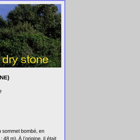
NE)
e
 au sommet bombé, en
8 m). À l'origine, il était