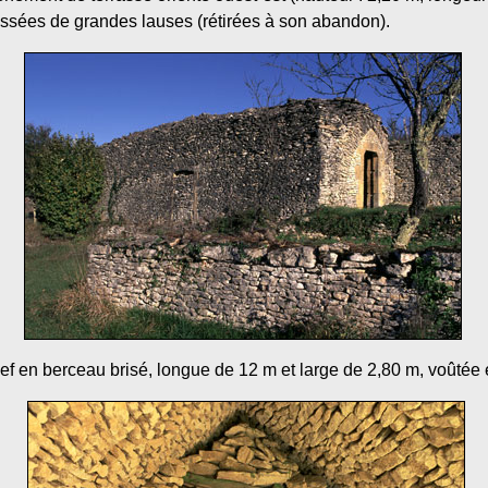
issées de grandes lauses (rétirées à son abandon).
 nef en berceau brisé, longue de 12 m et large de 2,80 m, voûtée